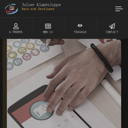
Julien Alaphilippe
Back-end D
A PROPOS
MON CV
TRAVAUX
CONTACT