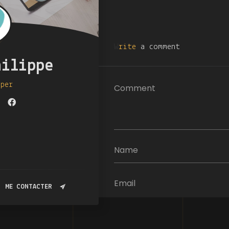
Write
a comment
hilippe
oper
ME CONTACTER
Enregistrer mon nom, mon e-m
prochain commentaire.