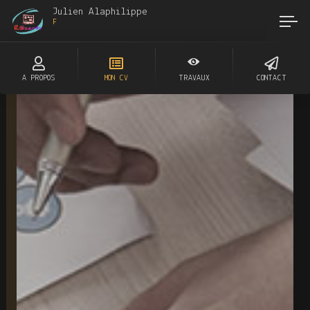
Julien Alaphilippe
Fullstack Developer
A PROPOS
MON CV
TRAVAUX
CONTACT