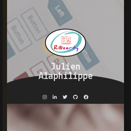
Julien
Alaphilippe
Fullstack Developer